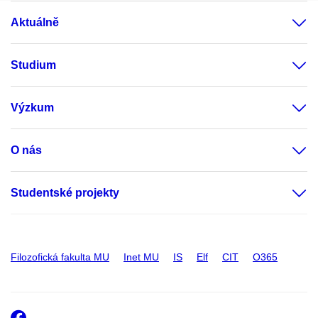
Aktuálně
Studium
Výzkum
O nás
Studentské projekty
Filozofická fakulta MU
Inet MU
IS
Elf
CIT
O365
Facebook