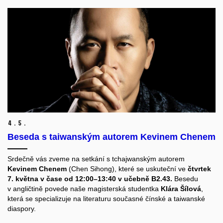
4.
5.
Beseda s taiwanským autorem Kevinem Chenem
Srdečně vás zveme na setkání s tchajwanským autorem
Kevinem Chenem
(Chen Sihong), které se uskuteční ve
čtvrtek
7. května v čase od 12:00–13:40 v učebně B2.43.
Besedu
v angličtině povede naše magisterská studentka
Klára Šílová
,
která se specializuje na literaturu současné čínské a taiwanské
diaspory.