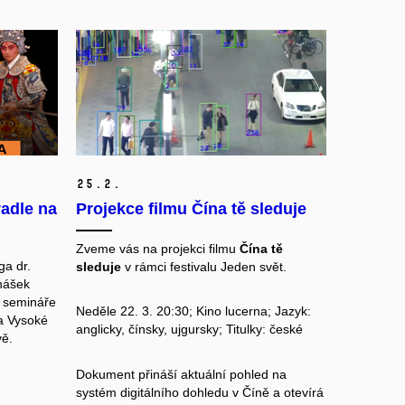
25.
2.
adle na
Projekce filmu Čína tě sleduje
Zveme vás na projekci filmu
Čína tě
ga dr.
sleduje
v rámci festivalu
Jeden svět
.
dnášek
i semináře
Neděle 22. 3. 20:30; Kino lucerna; Jazyk:
a Vysoké
anglicky, čínsky, ujgursky; Titulky: české
vě.
Dokument přináší aktuální pohled na
systém digitálního dohledu v Číně a otevírá