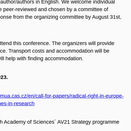
 author/authors in English. We welcome individual
be peer-reviewed and chosen by a committee of
ponse from the organizing committee by August 31st,
ttend this conference. The organizers will provide
ence. Transport costs and accommodation will be
ill help with finding accommodation.
023.
mua.cas.cz/en/call-for-papers/radical-right-in-europe-
es-in-research
ech Academy of Sciences´ AV21 Strategy programme