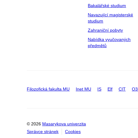
Bakalářské studium
Navazující magisterské
studium
Zahraniční pobyty
Nabídka vyučovaných
předmětů
Filozofická fakulta MU
Inet MU
IS
Elf
CIT
O3
© 2026
Masarykova univerzita
Správce stránek
Cookies