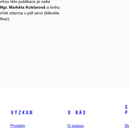
orkou této publikace je naše
Mgr. Markéta Koklarová
a knihu
ídit zdarma v pdf verzi (klikněte
dkaz).
S
Výzkum
O nás
p
Projekty
O ústavu
St