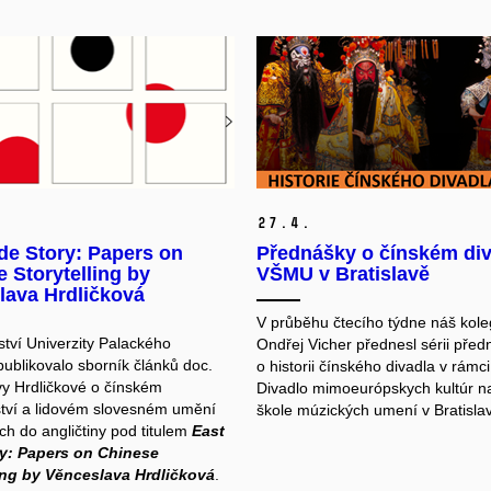
27.
4.
de Story: Papers on
Přednášky o čínském div
 Storytelling by
VŠMU v Bratislavě
lava Hrdličková
V průběhu čtecího týdne náš kole
ství Univerzity Palackého
Ondřej Vicher přednesl sérii pře
ublikovalo sborník článků doc.
o historii čínského divadla v rámc
y Hrdličkové o čínském
Divadlo mimoeurópskych kultúr n
tví a lidovém slovesném umění
škole múzických umení v Bratisla
ch do angličtiny pod titulem
East
ry: Papers on Chinese
ing by Věnceslava Hrdličková
.