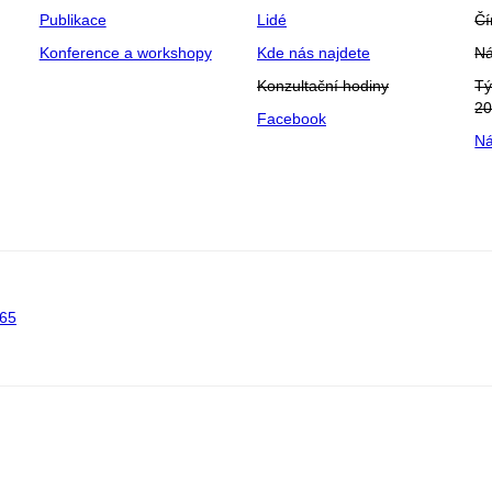
Publikace
Lidé
Čí
Konference a workshopy
Kde nás najdete
Ná
Konzultační hodiny
Tý
2
Facebook
Ná
65