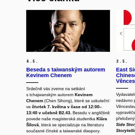
4.
5.
2.
5.
Beseda s taiwanským autorem
East Si
Kevinem Chenem
Chinese
Věnces
Srdečně vás zveme na setkání
Vydavatel
s tchajwanským autorem
Kevinem
nedávno p
Chenem
(Chen Sihong), které se uskuteční
Věnceslav
ve
čtvrtek 7. května v čase od 12:00–
vypravěčs
13:40 v učebně B2.43.
Besedu v angličtině
přeložený
povede naše magisterská studentka
Klára
Side Sto
Šílová
, která se specializuje na literaturu
Storytell
současné čínské a taiwanské diaspory.