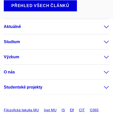
PŘEHLED VŠECH ČLÁNKŮ
Aktuálně
Studium
Výzkum
O nás
Studentské projekty
Filozofická fakulta MU
Inet MU
IS
Elf
CIT
O365