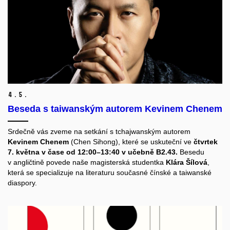
4.
5.
Beseda s taiwanským autorem Kevinem Chenem
Srdečně vás zveme na setkání s tchajwanským autorem
Kevinem Chenem
(Chen Sihong), které se uskuteční ve
čtvrtek
7. května v čase od 12:00–13:40 v učebně B2.43.
Besedu
v angličtině povede naše magisterská studentka
Klára Šílová
,
která se specializuje na literaturu současné čínské a taiwanské
diaspory.