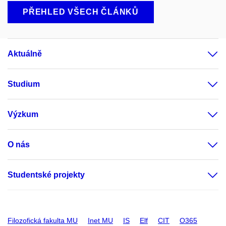
PŘEHLED VŠECH ČLÁNKŮ
Aktuálně
Studium
Výzkum
O nás
Studentské projekty
Filozofická fakulta MU
Inet MU
IS
Elf
CIT
O365