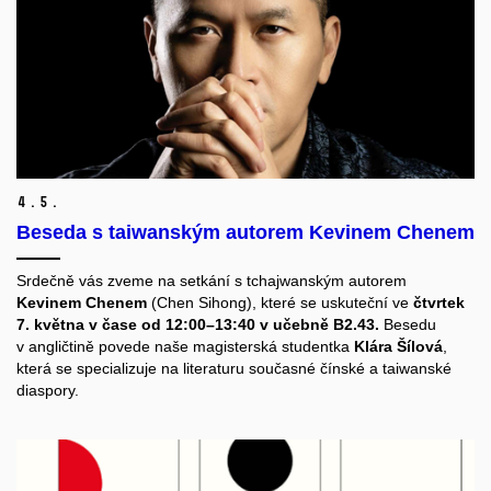
4.
5.
Beseda s taiwanským autorem Kevinem Chenem
Srdečně vás zveme na setkání s tchajwanským autorem
Kevinem Chenem
(Chen Sihong), které se uskuteční ve
čtvrtek
7. května v čase od 12:00–13:40 v učebně B2.43.
Besedu
v angličtině povede naše magisterská studentka
Klára Šílová
,
která se specializuje na literaturu současné čínské a taiwanské
diaspory.