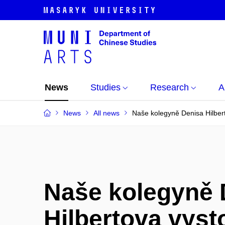
News
Studies
Research
A
News
All news
Naše kolegyně Denisa Hilbert
Naše kolegyně 
Hilbertova vyst