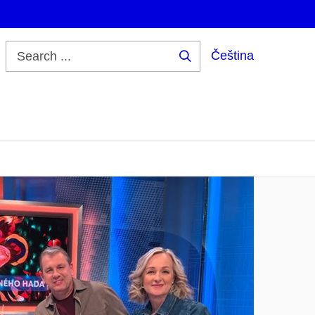
Čeština
Search
...