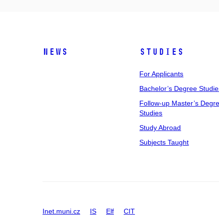
News
Studies
For Applicants
Bachelor’s Degree Studie
Follow-up Master’s Degr
Studies
Study Abroad
Subjects Taught
Inet.muni.cz
IS
Elf
CIT