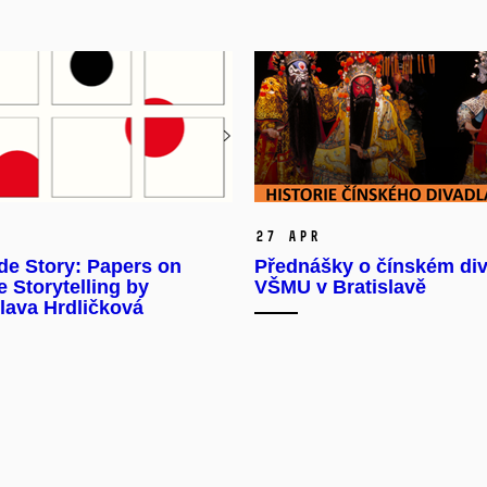
27 Apr
de Story: Papers on
Přednášky o čínském div
 Storytelling by
VŠMU v Bratislavě
lava Hrdličková