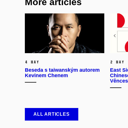
More articles
4 May
2 May
Beseda s taiwanským autorem
East Si
Kevinem Chenem
Chinese
Věnces
ALL ARTICLES